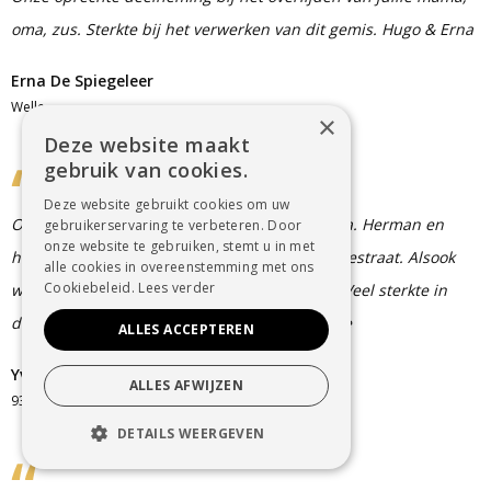
oma, zus. Sterkte bij het verwerken van dit gemis. Hugo & Erna
Erna De Spiegeleer
Welle
×
Deze website maakt
gebruik van cookies.
Deze website gebruikt cookies om uw
Oprechte deelneming aan de familie van carla. Herman en
gebruikerservaring te verbeteren. Door
onze website te gebruiken, stemt u in met
hilde jullie waren buren van mijn ouders leuvestraat. Alsook
alle cookies in overeenstemming met ons
Cookiebeleid.
Lees verder
was jullie vader een kozijn van mijn moeder. Veel sterkte in
deze moeilijke tijden. Yvette evelyne en florine
ALLES ACCEPTEREN
Yvette
ALLES AFWIJZEN
9320
DETAILS WEERGEVEN
STRIKT NOODZAKELIJK