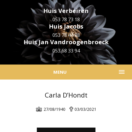
Huis Verbeiren
053 78 73 18
Huis Jacobs
053 78 44 88
Huis Jan Vandroogenbroeck
053 68 33 94
MENU
Carla D’Hondt
27/08/1940
03/03/2021