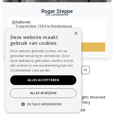
×
Deze website maakt
gebruik van cookies.
Deze website gebruikt cookies om uw
gebruikerservaring te verbeteren. Door
onze website te gebruiken, stemt u in met
alle cookies in overeenstemming met ons
Cookiebeleid.
Lees verder
ALLES ACCEPTEREN
ALLES AFWIJZEN
© Copyright 2025 Uitvaartzorg Dender. All Rights Reserved.
Sitemap
–
Cookie Policy
–
Privacy Policy
DETAILS WEERGEVEN
webdesign in Aalst
door conversal
STRIKT NOODZAKELIJK