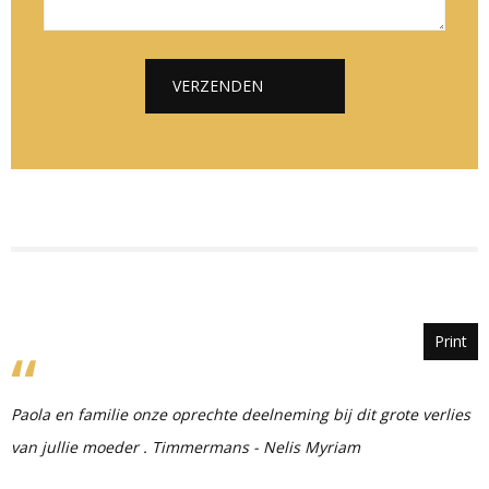
*
*
c
h
t
VERZENDEN
*
Alternative:
Print
Paola en familie onze oprechte deelneming bij dit grote verlies
van jullie moeder . Timmermans - Nelis Myriam