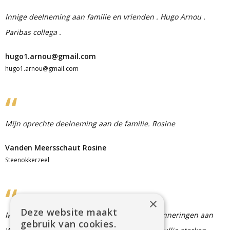
Innige deelneming aan familie en vrienden . Hugo Arnou .
Paribas collega .
hugo1.arnou@gmail.com
hugo1.arnou@gmail.com
Mijn oprechte deelneming aan de familie. Rosine
Vanden Meersschaut Rosine
Steenokkerzeel
×
Deze website maakt
Mijn oprecht medeleven. Moge de mooie herinneringen aan
gebruik van cookies.