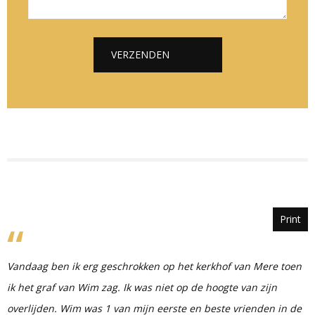
*
*
c
h
t
VERZENDEN
*
Alternative:
Print
Vandaag ben ik erg geschrokken op het kerkhof van Mere toen
ik het graf van Wim zag. Ik was niet op de hoogte van zijn
overlijden. Wim was 1 van mijn eerste en beste vrienden in de