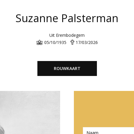
Suzanne Palsterman
Uit Erembodegem
05/10/1935
17/03/2026
ROUWKAART
N