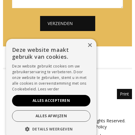
*
*
c
h
t
VERZENDEN
*
Alternative:
×
Deze website maakt
gebruik van cookies.
Deze website gebruikt cookies om uw
gebruikerservaring te verbeteren. Door
onze website te gebruiken, stemt u in met
alle cookies in overeenstemming met ons
Cookiebeleid.
Lees verder
Print
ALLES ACCEPTEREN
ALLES AFWIJZEN
© Copyright 2025 Uitvaartzorg Dender. All Rights Reserved.
Sitemap
–
Cookie Policy
–
Privacy Policy
DETAILS WEERGEVEN