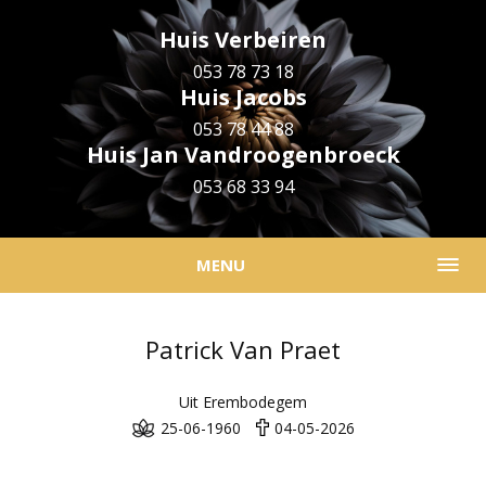
Huis Verbeiren
053 78 73 18
Huis Jacobs
053 78 44 88
Huis Jan Vandroogenbroeck
053 68 33 94
MENU
Patrick Van Praet
Uit Erembodegem
25-06-1960
04-05-2026