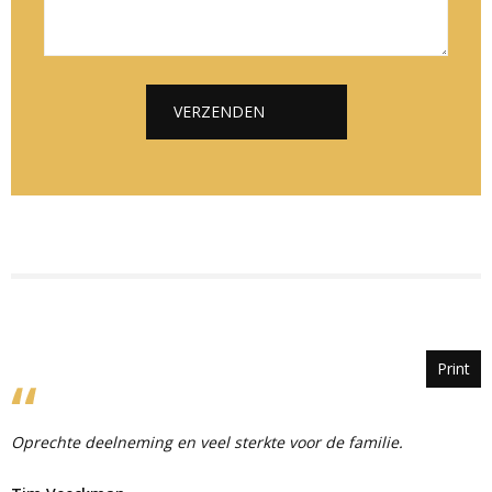
e
l
i
*
*
c
h
t
VERZENDEN
*
Alternative:
Print
Oprechte deelneming en veel sterkte voor de familie.