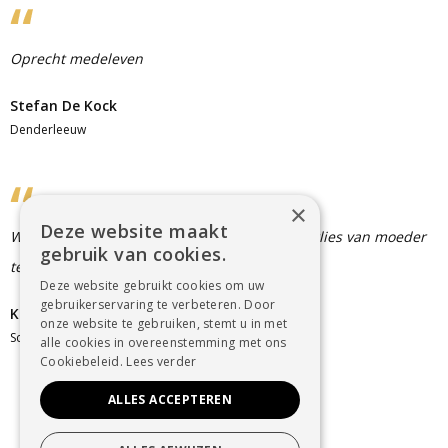
Oprecht medeleven
Stefan De Kock
Denderleeuw
×
Deze website maakt
Wens de ganse familie veel sterkte om het verlies van moeder
gebruik van cookies.
te plaatsen, in gedachte bij jullie
Deze website gebruikt cookies om uw
gebruikerservaring te verbeteren. Door
Katleen Van Acoleyen
onze website te gebruiken, stemt u in met
Schoonaarde
alle cookies in overeenstemming met ons
Cookiebeleid.
Lees verder
ALLES ACCEPTEREN