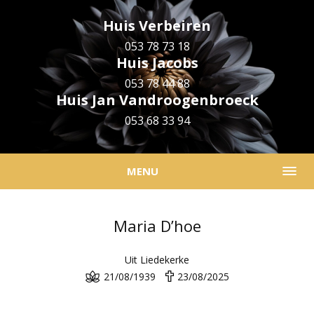
Huis Verbeiren
053 78 73 18
Huis Jacobs
053 78 44 88
Huis Jan Vandroogenbroeck
053 68 33 94
MENU
Maria D’hoe
Uit Liedekerke
21/08/1939
23/08/2025