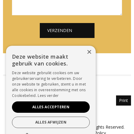
e
l
i
*
*
c
h
t
VERZENDEN
*
Alternative:
×
Deze website maakt
gebruik van cookies.
Deze website gebruikt cookies om uw
gebruikerservaring te verbeteren. Door
onze website te gebruiken, stemt u in met
alle cookies in overeenstemming met ons
Cookiebeleid.
Lees verder
Print
ALLES ACCEPTEREN
ALLES AFWIJZEN
© Copyright 2025 Uitvaartzorg Dender. All Rights Reserved.
Sitemap
–
Cookie Policy
–
Privacy Policy