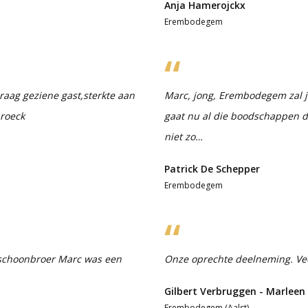
Anja Hamerojckx
Erembodegem
raag geziene gast,sterkte aan
Marc, jong, Erembodegem zal j
broeck
gaat nu al die boodschappen do
niet zo…
Patrick De Schepper
Erembodegem
f schoonbroer Marc was een
Onze oprechte deelneming. Veel
Gilbert Verbruggen - Marleen
Erembodegem (Aalst)