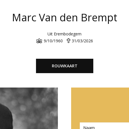
Marc Van den Brempt
Uit Erembodegem
9/10/1960
31/03/2026
ROUWKAART
N