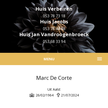
Huis Verbeiren
053 78 73 18
Huis Jacobs
053 78 44 88
Huis Jan Vandroogenbroeck
053 68 33 94
MENU
Marc De Corte
Uit Aalst
26/02/1964
21/07/2024