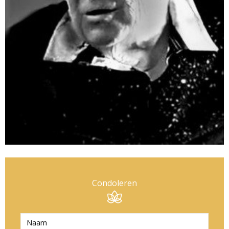
Condoleren
N