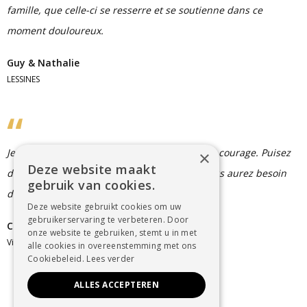
famille, que celle-ci se resserre et se soutienne dans ce
moment douloureux.
Guy & Nathalie
LESSINES
Je vous souhaite beaucoup de réconfort et de courage. Puisez
×
Deze website maakt
dans l'amour de vos proches la force dont vous aurez besoin
gebruik van cookies.
dans les jours à venir.
Deze website gebruikt cookies om uw
gebruikerservaring te verbeteren. Door
Céline Eyckmans
onze website te gebruiken, stemt u in met
Vilvoorde
alle cookies in overeenstemming met ons
Cookiebeleid.
Lees verder
ALLES ACCEPTEREN