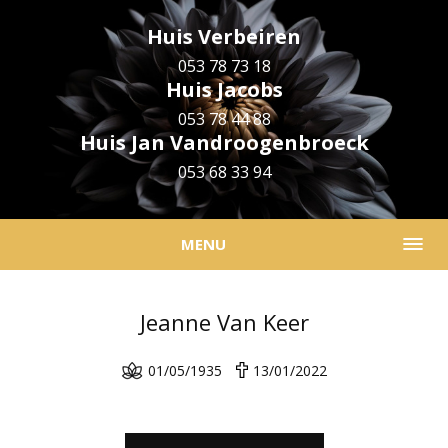
Huis Verbeiren
053 78 73 18
Huis Jacobs
053 78 44 88
Huis Jan Vandroogenbroeck
053 68 33 94
MENU
Jeanne Van Keer
01/05/1935
13/01/2022