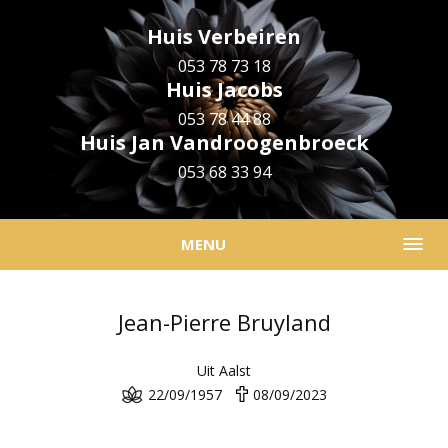
Huis Verbeiren
053 78 73 18
Huis Jacobs
053 78 44 88
Huis Jan Vandroogenbroeck
053 68 33 94
MENU
Jean-Pierre Bruyland
Uit Aalst
22/09/1957
08/09/2023