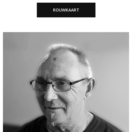
ROUWKAART