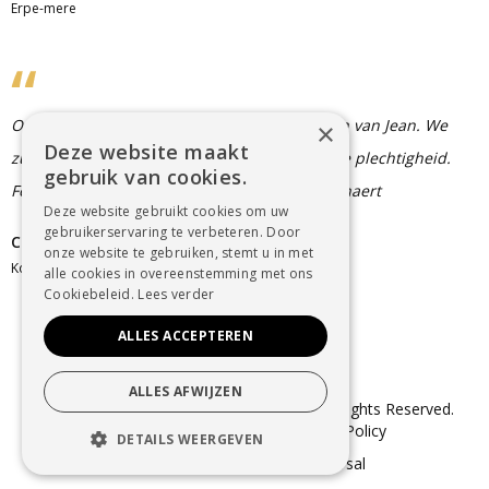
Erpe-mere
Onze oprechte deelneming met het overlijden van Jean. We
×
Deze website maakt
zullen helaas niet aanwezig kunnen zijn op de plechtigheid.
gebruik van cookies.
Fernande Janssens, Chantal Pieters,Chris Bernaert
Deze website gebruikt cookies om uw
gebruikerservaring te verbeteren. Door
Chantal Pieters
onze website te gebruiken, stemt u in met
Koekelare
alle cookies in overeenstemming met ons
Cookiebeleid.
Lees verder
ALLES ACCEPTEREN
ALLES AFWIJZEN
© Copyright 2025 Uitvaartzorg Dender. All Rights Reserved.
Sitemap
–
Cookie Policy
–
Privacy Policy
DETAILS WEERGEVEN
webdesign in Aalst
door conversal
STRIKT NOODZAKELIJK