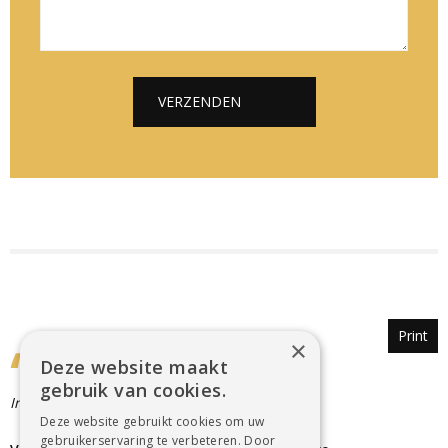
e
l
i
*
*
c
h
t
VERZENDEN
*
Alternative:
Print
×
Deze website maakt
gebruik van cookies.
Innige en oprechte deelneming
Deze website gebruikt cookies om uw
gebruikerservaring te verbeteren. Door