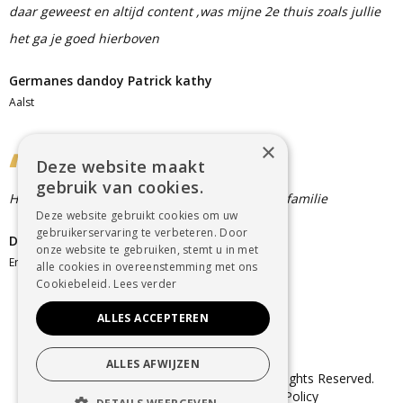
daar geweest en altijd content ,was mijne 2e thuis zoals jullie
het ga je goed hierboven
Germanes dandoy Patrick kathy
Aalst
×
Deze website maakt
gebruik van cookies.
Heel veel sterkte met dit groot verlies voor de familie
Deze website gebruikt cookies om uw
gebruikerservaring te verbeteren. Door
De vos Fabienne
onze website te gebruiken, stemt u in met
Erembodegem
alle cookies in overeenstemming met ons
Cookiebeleid.
Lees verder
ALLES ACCEPTEREN
ALLES AFWIJZEN
© Copyright 2025 Uitvaartzorg Dender. All Rights Reserved.
Sitemap
–
Cookie Policy
–
Privacy Policy