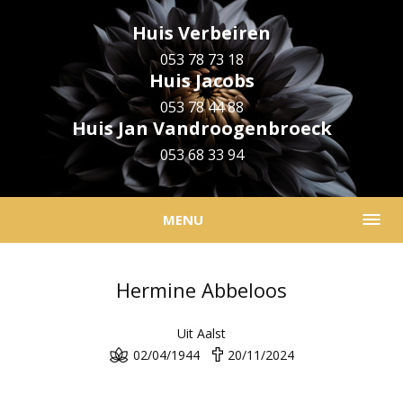
Huis Verbeiren
053 78 73 18
Huis Jacobs
053 78 44 88
Huis Jan Vandroogenbroeck
053 68 33 94
MENU
Hermine Abbeloos
Uit Aalst
02/04/1944
20/11/2024