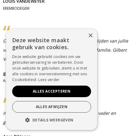
LOUIS VANDEWEYER
EREMBODEGEM
×
Deze website maakt
Onze oprechte innige deelneming bij het overlijden van jullie
gebruik van cookies.
vader, grootvader. Veel sterkte voor de ganse familie. Gilbert
Deze website gebruikt cookies om uw
Van Vaerenbergh en Greta Coppens.
gebruikerservaring te verbeteren. Door
onze website te gebruiken, stemt u in met
greta.coppens@telenet.be
alle cookies in overeenstemming met ons
Cookiebeleid.
Lees verder
Aalst
ALLES ACCEPTEREN
ALLES AFWIJZEN
Innige deelneming bij het overlijden van jullie vader en
DETAILS WEERGEVEN
grootvader.
STRIKT NOODZAKELIJK