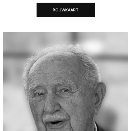
ROUWKAART