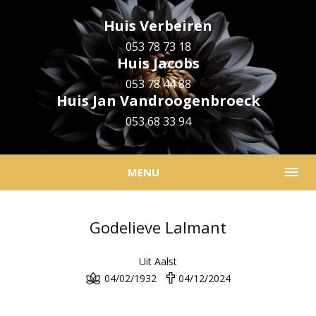
Huis Verbeiren
053 78 73 18
Huis Jacobs
053 78 44 88
Huis Jan Vandroogenbroeck
053 68 33 94
MENU
Godelieve Lalmant
Uit Aalst
04/02/1932
04/12/2024