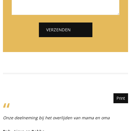
e
l
i
*
*
c
h
t
VERZENDEN
*
Alternative:
Print
Onze deelneming bij het overlijden van mama en oma