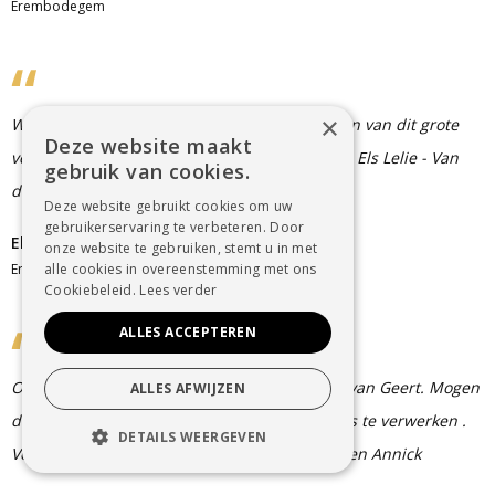
Erembodegem
×
Wij wensen jullie veel sterkte bij het verwerken van dit grote
Deze website maakt
verlies. Onze oprechte deelneming! Steven en Els Lelie - Van
gebruik van cookies.
den Driessche
Deze website gebruikt cookies om uw
gebruikerservaring te verbeteren. Door
Els Van den Driessche
onze website te gebruiken, stemt u in met
Erembodegem
alle cookies in overeenstemming met ons
Cookiebeleid.
Lees verder
ALLES ACCEPTEREN
Onze oprechte deelneming bij het overlijden van Geert. Mogen
ALLES AFWIJZEN
de herinneringen een troost zijn om dit verlies te verwerken .
DETAILS WEERGEVEN
Veel moed en sterkte !! Iliane , Geert , Willem en Annick
STRIKT NOODZAKELIJK