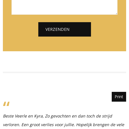
e
l
i
*
*
c
h
t
VERZENDEN
*
Alternative:
Print
Beste Veerle en Kyra, Zo gevochten en dan toch de strijd
verloren. Een groot verlies voor jullie. Hopelijk brengen de vele