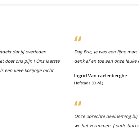
dekt dat jij overleden
Dag Eric, Je was een fijne man, 
et doet ons pijn ! Ons laatste
denk af en toe aan onze leuke b
ls een lieve kozijn!Je nicht
Ingrid Van caelenberghe
Hofstade (O.-Vl.)
Onze oprechte deelneming bij h
we het vernomen. ( oude buren