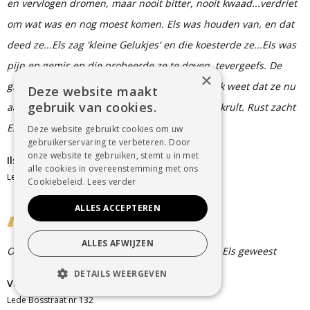
en vervlogen dromen, maar nooit bitter, nooit kwaad...verdriet
om wat was en nog moest komen. Els was houden van, en dat
deed ze...Els zag 'kleine Gelukjes' en die koesterde ze...Els was
pijn en gemis en die probeerde ze te doven, tevergeefs. De
×
glimlach die ze hier soms moeilijk vond, wel, ik weet dat ze nu
Deze website maakt
gebruik van cookies.
aan de zijde van haar mama de mondhoeken krult. Rust zacht
Elske.
Deze website gebruikt cookies om uw
gebruikerservaring te verbeteren. Door
onze website te gebruiken, stemt u in met
Ilse De Wilde
alle cookies in overeenstemming met ons
Lede
Cookiebeleid.
Lees verder
ALLES ACCEPTEREN
ALLES AFWIJZEN
Oprechte deelneming veel sterkte collega van Els geweest
DETAILS WEERGEVEN
Van der Stuyft christine
STRIKT NOODZAKELIJK
Lede Bosstraat nr 132