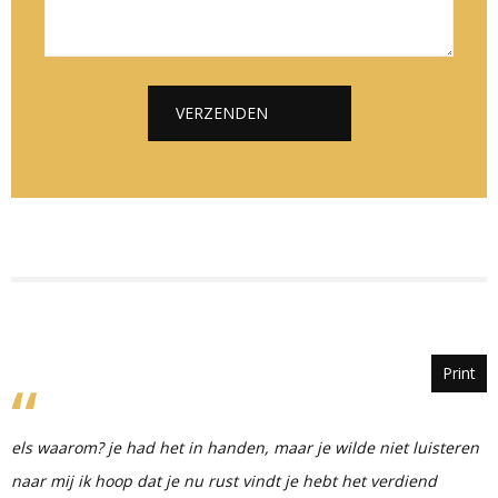
e
l
i
*
*
c
h
t
VERZENDEN
*
Alternative:
Print
els waarom? je had het in handen, maar je wilde niet luisteren
naar mij ik hoop dat je nu rust vindt je hebt het verdiend