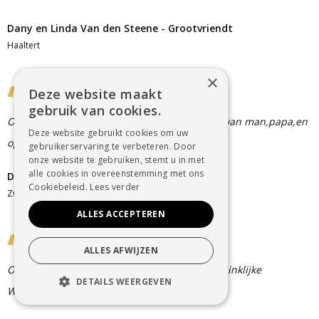
Dany en Linda Van den Steene - Grootvriendt
Haaltert
×
Deze website maakt
gebruik van cookies.
Onze oprechte deelneming,bij het overlijden van man,papa,en
Deze website gebruikt cookies om uw
opa .veel sterkte
gebruikerservaring te verbeteren. Door
onze website te gebruiken, stemt u in met
alle cookies in overeenstemming met ons
Dldier&Claudine Decoutere Nys
Cookiebeleid.
Lees verder
Zwevegem
ALLES ACCEPTEREN
ALLES AFWIJZEN
Oprechte deelneming. Timmy Neerinckx - Koninklijke
DETAILS WEERGEVEN
Wielerclub Terjoden
STRIKT NOODZAKELIJK