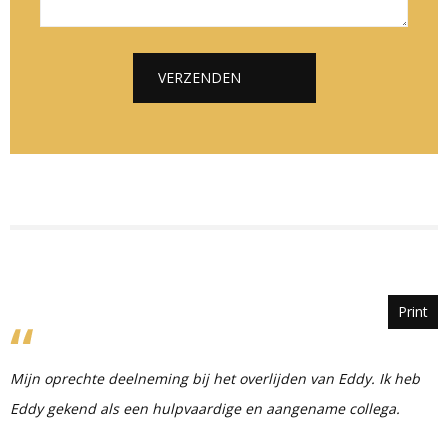
*
*
c
h
t
VERZENDEN
*
Alternative:
Print
Mijn oprechte deelneming bij het overlijden van Eddy. Ik heb
Eddy gekend als een hulpvaardige en aangename collega.