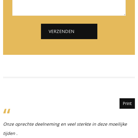
e
l
i
*
*
c
h
t
VERZENDEN
*
Alternative:
Print
Onze oprechte deelneming en veel sterkte in deze moeilijke
tijden .