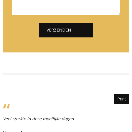
e
l
i
*
*
c
h
t
VERZENDEN
*
Alternative:
Print
Veel sterkte in deze moeilijke dagen