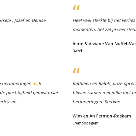
sele , Jozef en Denise
Heel veel sterkte bij het verli
momenten, het zal je veel steu
Aimé & Viviane Van Nuffel-Va
Bazel
ste herinneringen
9
Kathleen en Ralph, onze oprech
e plechtigheid gemist maar
blijven samen met jullie met
erleysen
herinneringen. Sterkte!
Wim en An Fermon-Roskam
Erembodegem