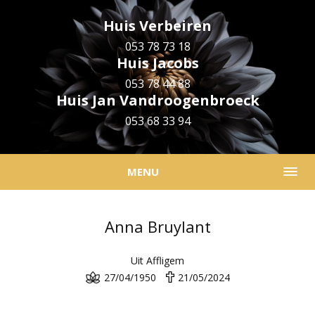
Huis Verbeiren
053 78 73 18
Huis Jacobs
053 78 44 88
Huis Jan Vandroogenbroeck
053 68 33 94
MENU
Anna Bruylant
Uit Affligem
27/04/1950
21/05/2024