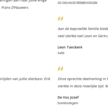
nneringen aan haar jullie enige
AD DELHAIZE EREMBODEGEM
. Frans D’Hauwers
Aan de beproefde familie bie
veel sterkte toe! Leon en Gert
Leon Tanckeré
Aalst
ijden van jullie dierbare. Erik
Onze oprechte deelneming in het
sterkte in deze moeilijke tijd. M
De Vos Jozef
Erembodegem