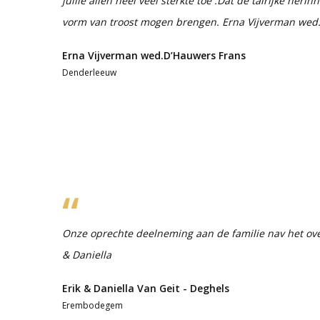
jullie allen heel veel sterkte toe .Dat de talrijke heri
vorm van troost mogen brengen. Erna Vijverman wed
Erna Vijverman wed.D’Hauwers Frans
Denderleeuw
Onze oprechte deelneming aan de familie nav het overl
& Daniella
Erik & Daniella Van Geit - Deghels
Erembodegem