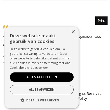
Print
×
Deze website maakt
Oprechte deelneming bij het verlies van jullie geliefde. Veel
gebruik van cookies.
sterkte in de moeilijke periode.
Deze website gebruikt cookies om uw
gebruikerservaring te verbeteren. Door
Van Stappen Marie - Jeanne
onze website te gebruiken, stemt u in met
9320 erembodegem
alle cookies in overeenstemming met ons
Cookiebeleid.
Lees verder
ALLES ACCEPTEREN
ALLES AFWIJZEN
© Copyright 2025 Uitvaartzorg Dender. All Rights Reserved.
Sitemap
–
Cookie Policy
–
Privacy Policy
DETAILS WEERGEVEN
webdesign in Aalst
door conversal
STRIKT NOODZAKELIJK