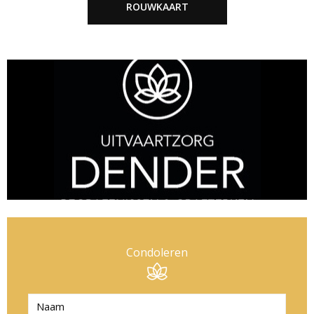
ROUWKAART
Condoleren
N