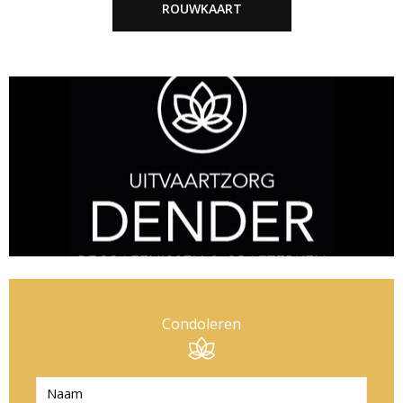
ROUWKAART
Condoleren
N