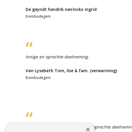
De geyndt hendrik neirinckx ingrid
Erembodegem
Innige en oprechte deelneming.
Van Lysebeth Tom, Ilse & fam. (verwarming)
Erembodegem
Marc , Monique, en familie, Onze oprechte deelneming
×