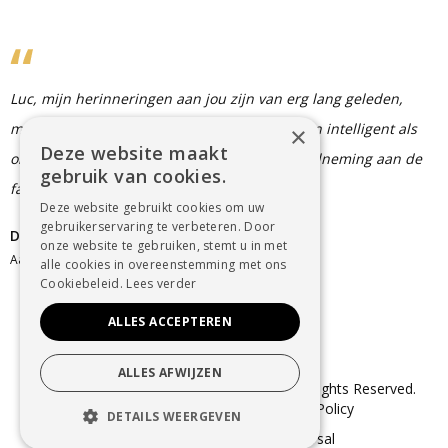
Luc, mijn herinneringen aan jou zijn van erg lang geleden,
maar je scherpzinnige, droge humor was even intelligent als
×
Deze website maakt
onvergetelijk...een verademing. Oprechte deelneming aan de
gebruik van cookies.
familie, Dirk.
Deze website gebruikt cookies om uw
gebruikerservaring te verbeteren. Door
Dirk De Berlangeer
onze website te gebruiken, stemt u in met
Aalst
alle cookies in overeenstemming met ons
Cookiebeleid.
Lees verder
ALLES ACCEPTEREN
ALLES AFWIJZEN
© Copyright 2025 Uitvaartzorg Dender. All Rights Reserved.
Sitemap
–
Cookie Policy
–
Privacy Policy
DETAILS WEERGEVEN
webdesign in Aalst
door conversal