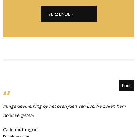
h
t
VERZENDEN
*
Alternative:
Print
Innige deelneming by het overlyden van Luc.We zullen hem
nooit vergeten!
Callebaut ingrid
Erembodegem