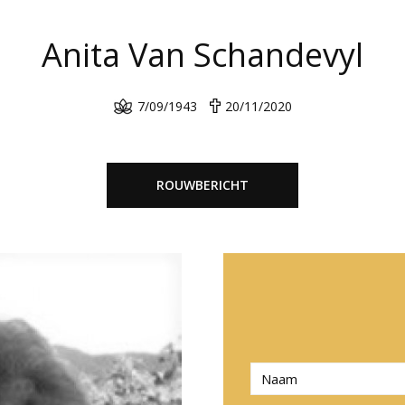
Anita Van Schandevyl
7/09/1943
20/11/2020
ROUWBERICHT
N
a