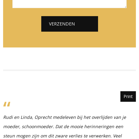
*
*
c
h
t
VERZENDEN
*
Alternative:
Print
Rudi en Linda, Oprecht medeleven bij het overlijden van je
moeder, schoonmoeder. Dat de mooie herinneringen een
steun mogen zijn om dit zware verlies te verwerken. Veel