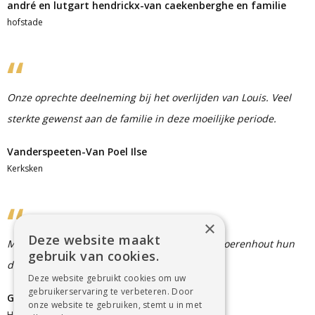
andré en lutgart hendrickx-van caekenberghe en familie
hofstade
Onze oprechte deelneming bij het overlijden van Louis. Veel
sterkte gewenst aan de familie in deze moeilijke periode.
Vanderspeeten-Van Poel Ilse
Kerksken
×
Deze website maakt
Mijn echtgenote en ikzelf bieden de familie Moerenhout hun
gebruik van cookies.
diep medeleven aan.
Deze website gebruikt cookies om uw
gebruikerservaring te verbeteren. Door
Gravez Paul De Keersmaeker
onze website te gebruiken, stemt u in met
Hofstade