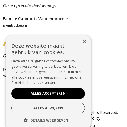
Onze oprechte deelneming.
Familie Cannoot- Vandenameele
Erembodegem
×
Deze website maakt
gebruik van cookies.
Oprechte Deelneming.
Deze website gebruikt cookies om uw
gebruikerservaring te verbeteren. Door
Peter
onze website te gebruiken, stemt u in met
Aalst
alle cookies in overeenstemming met ons
Cookiebeleid.
Lees verder
ALLES ACCEPTEREN
ALLES AFWIJZEN
© Copyright 2025 Uitvaartzorg Dender. All Rights Reserved.
Sitemap
–
Cookie Policy
–
Privacy Policy
DETAILS WEERGEVEN
webdesign in Aalst
door conversal