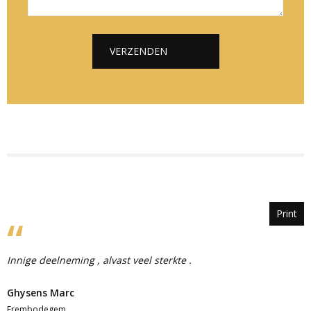
*
*
c
h
t
VERZENDEN
*
Alternative:
Print
Innige deelneming , alvast veel sterkte .
Ghysens Marc
Erembodegem