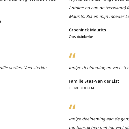
Antoine en aan de (verwante) fa
Maurits, Ria en mijn moeder L
e
Groeninck Maurits
Oostduinkerke
lie verlies. Veel sterkte.
Innige deelneming en veel sterk
Familie Stas-Van der Elst
EREMBODEGEM
Innige deelneming aan de gans
top baas,ik heb met jou veel 