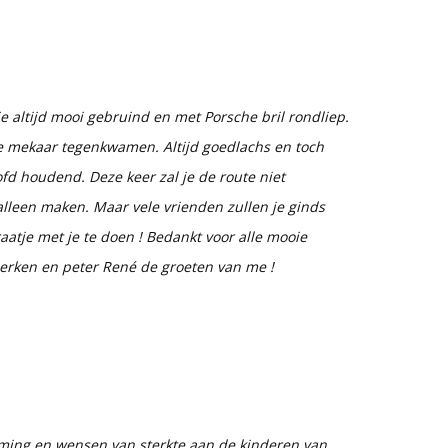
 altijd mooi gebruind en met Porsche bril rondliep.
 we mekaar tegenkwamen. Altijd goedlachs en toch
ofd houdend. Deze keer zal je de route niet
 alleen maken. Maar vele vrienden zullen je ginds
tje met je te doen ! Bedankt voor alle mooie
erken en peter René de groeten van me !
eming en wensen van sterkte aan de kinderen van