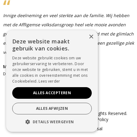
Innige deelneming en veel sterkte aan de familie. Wij hebben
met de Affligemse volksdansgroep heel vele mooie avonden
gehad in het café van Marc en werden er altijd met de glimlach
×
Deze website maakt
en een vriendelijk woord bediend, het was er een gezellige plek
gebruik van cookies.
voor iedereen. Zo zullen wij hem gedenken.
Deze website gebruikt cookies om uw
gebruikerservaring te verbeteren. Door
Machteld Van den Bossche
onze website te gebruiken, stemt u in met
Denderleeuw
alle cookies in overeenstemming met ons
Cookiebeleid.
Lees verder
ALLES ACCEPTEREN
ALLES AFWIJZEN
© Copyright 2025 Uitvaartzorg Dender. All Rights Reserved.
Sitemap
–
Cookie Policy
–
Privacy Policy
DETAILS WEERGEVEN
webdesign in Aalst
door conversal
STRIKT NOODZAKELIJK