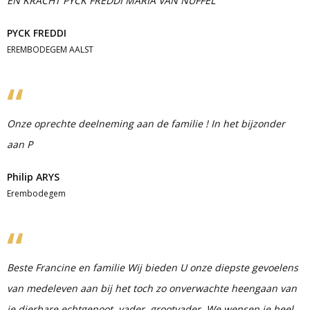
EN KRACHT PYCK FREDDI MARIA VAN NUFFEL
PYCK FREDDI
EREMBODEGEM AALST
Onze oprechte deelneming aan de familie ! In het bijzonder
aan P
Philip ARYS
Erembodegem
Beste Francine en familie Wij bieden U onze diepste gevoelens
van medeleven aan bij het toch zo onverwachte heengaan van
je dierbare echtgenoot, vader, grootvader. We wensen je heel