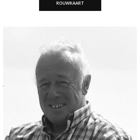
ROUWKAART