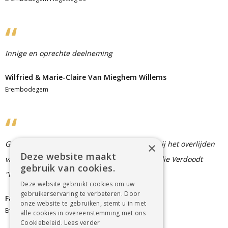
Innige en oprechte deelneming
Wilfried & Marie-Claire Van Mieghem Willems
Erembodegem
Geachte Familie Onze oprechte deelneming bij het overlijden
×
Deze website maakt
van uw geliefde moeder & grootmoeder. Familie Verdoodt
gebruik van cookies.
"Kleding Gisèle"
Deze website gebruikt cookies om uw
gebruikerservaring te verbeteren. Door
Familie Verdoodt
onze website te gebruiken, stemt u in met
Erembodegem
alle cookies in overeenstemming met ons
Cookiebeleid.
Lees verder