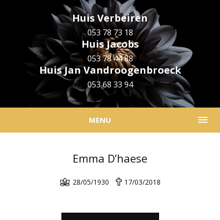
Huis Verbeiren
053 78 73 18
Huis Jacobs
053 78 44 88
Huis Jan Vandroogenbroeck
053 68 33 94
MENU
Emma D’haese
28/05/1930
17/03/2018