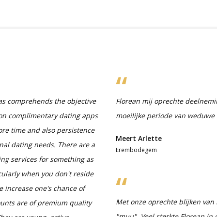
ll as comprehends the objective
Florean mij oprechte deelnemin
 on complimentary dating apps
moeilijke periode van weduwe 
more time and also persistence
Meert Arlette
onal dating needs. There are a
Erembodegem
ing services for something as
cularly when you don't reside
ite increase one's chance of
Met onze oprechte blijken van 
ccounts are of premium quality
"muu". Veel sterkte Florean in 