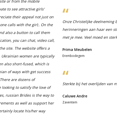
site or from the mobile
e to see attractive girls'
eciate their appeal not just on
Onze Christelijke deelneming b
one calls with the girl;. On the
herinneringen aan haar een ste
nd also a button to call them
met je mee. Veel moed en sterkt
ation, you can chat, video call,
the site. The website offers a
Prima Meubelen
 Ukrainian women are typically
Erembodegem
n also short-fused, which is
nian of ways with get success
 There are dozens of
Sterkte bij het overlijden van
looking to satisfy the love of
es, russian Brides is the way to
Caluwe Andre
Zaventem
irements as well as support her
rtainly locate his/her way